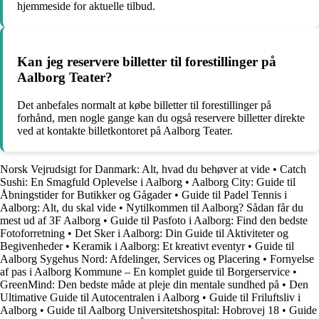
hjemmeside for aktuelle tilbud.
Kan jeg reservere billetter til forestillinger på
Aalborg Teater?
Det anbefales normalt at købe billetter til forestillinger på
forhånd, men nogle gange kan du også reservere billetter direkte
ved at kontakte billetkontoret på Aalborg Teater.
Norsk Vejrudsigt for Danmark: Alt, hvad du behøver at vide
•
Catch
Sushi: En Smagfuld Oplevelse i Aalborg
•
Aalborg City: Guide til
Åbningstider for Butikker og Gågader
•
Guide til Padel Tennis i
Aalborg: Alt, du skal vide
•
Nytilkommen til Aalborg? Sådan får du
mest ud af 3F Aalborg
•
Guide til Pasfoto i Aalborg: Find den bedste
Fotoforretning
•
Det Sker i Aalborg: Din Guide til Aktiviteter og
Begivenheder
•
Keramik i Aalborg: Et kreativt eventyr
•
Guide til
Aalborg Sygehus Nord: Afdelinger, Services og Placering
•
Fornyelse
af pas i Aalborg Kommune – En komplet guide til Borgerservice
•
GreenMind: Den bedste måde at pleje din mentale sundhed på
•
Den
Ultimative Guide til Autocentralen i Aalborg
•
Guide til Friluftsliv i
Aalborg
•
Guide til Aalborg Universitetshospital: Hobrovej 18
•
Guide