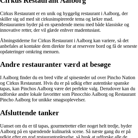
Cirkus Restaurant Aalborg
Cirkus Restaurant er en unik og hyggelig restaurant i Aalborg, der
skiller sig ud med sit cirkusinspirerede tema og lækre mad.
Restauranten byder på en spændende menu med både klassiske og
innovative retter, der vil glæde enhver madentusiast.
Åbningstiderne for Cirkus Restaurant i Aalborg kan variere, så det
anbefales at kontakte dem direkte for at reservere bord og få de seneste
opdateringer omkring menuen.
Andre restauranter værd at besøge
I Aalborg finder du en bred vifte af spisesteder ud over Pincho Nation
og Cirkus Restaurant. Hvis du er på udkig efter autentiske spanske
tapas, kan Pinchos Aalborg være det perfekte valg. Derudover kan du
udforske andre lokale favoritter som Pinocchio Aalborg og Restaurant
Pincho Aalborg for unikke smagsoplevelser.
Afsluttende tanker
Uanset om du er til tapas, gourmetretter eller noget helt tredje, byder
Aalborg på en spændende kulinarisk scene. Så næste gang du er på
udkig efter en god restaurantoplevelse, så husk at udforske alle de