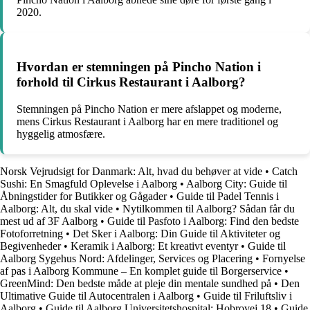
2020.
Hvordan er stemningen på Pincho Nation i
forhold til Cirkus Restaurant i Aalborg?
Stemningen på Pincho Nation er mere afslappet og moderne,
mens Cirkus Restaurant i Aalborg har en mere traditionel og
hyggelig atmosfære.
Norsk Vejrudsigt for Danmark: Alt, hvad du behøver at vide
•
Catch
Sushi: En Smagfuld Oplevelse i Aalborg
•
Aalborg City: Guide til
Åbningstider for Butikker og Gågader
•
Guide til Padel Tennis i
Aalborg: Alt, du skal vide
•
Nytilkommen til Aalborg? Sådan får du
mest ud af 3F Aalborg
•
Guide til Pasfoto i Aalborg: Find den bedste
Fotoforretning
•
Det Sker i Aalborg: Din Guide til Aktiviteter og
Begivenheder
•
Keramik i Aalborg: Et kreativt eventyr
•
Guide til
Aalborg Sygehus Nord: Afdelinger, Services og Placering
•
Fornyelse
af pas i Aalborg Kommune – En komplet guide til Borgerservice
•
GreenMind: Den bedste måde at pleje din mentale sundhed på
•
Den
Ultimative Guide til Autocentralen i Aalborg
•
Guide til Friluftsliv i
Aalborg
•
Guide til Aalborg Universitetshospital: Hobrovej 18
•
Guide