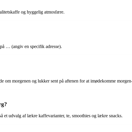
litetskaffe og hyggelig atmosfære.
 på … (angiv en specifik adresse).
r de om morgenen og lukker sent på aftenen for at imødekomme morgen-
rg?
 et udvalg af lækre kaffevarianter, te, smoothies og lækre snacks.