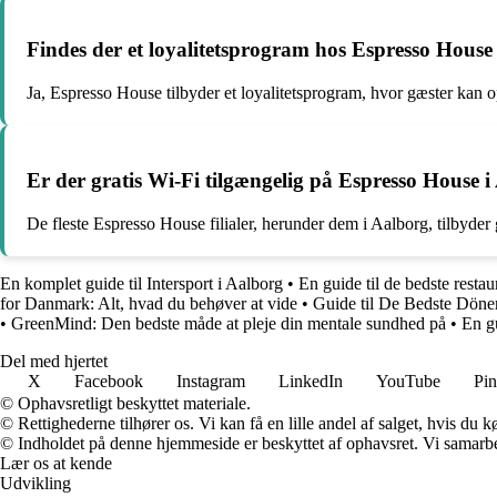
Findes der et loyalitetsprogram hos Espresso House
Ja, Espresso House tilbyder et loyalitetsprogram, hvor gæster kan op
Er der gratis Wi-Fi tilgængelig på Espresso House 
De fleste Espresso House filialer, herunder dem i Aalborg, tilbyder 
En komplet guide til Intersport i Aalborg
•
En guide til de bedste restau
for Danmark: Alt, hvad du behøver at vide
•
Guide til De Bedste Döne
•
GreenMind: Den bedste måde at pleje din mentale sundhed på
•
En gu
Del med hjertet
X
Facebook
Instagram
LinkedIn
YouTube
Pin
© Ophavsretligt beskyttet materiale.
© Rettighederne tilhører os. Vi kan få en lille andel af salget, hvis du
© Indholdet på denne hjemmeside er beskyttet af ophavsret. Vi samarbe
Lær os at kende
Udvikling