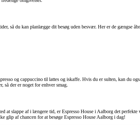
 fredelige omgivelser.
ider, så du kan planlægge dit besøg uden besvær. Her er de gængse åbn
presso og cappuccino til lattes og iskaffe. Hvis du er sulten, kan du o
r, så der er noget for enhver smag.
 sted at slappe af i længere tid, er Espresso House i Aalborg det perf
kke glip af chancen for at besøge Espresso House Aalborg i dag!