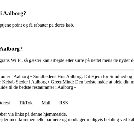
 i Aalborg?
tjene point og få rabatter på deres køb.
i Aalborg?
gratis Wi-Fi, så gæster kan arbejde eller surfe på nettet mens de nyder d
ranter i Aalborg
•
Sundhedens Hus Aalborg: Dit Hjem for Sundhed og
r Kebab Steder i Aalborg
•
GreenMind: Den bedste måde at pleje din m
ide til de bedste restauranter i Aalborg
•
terest
TikTok
Mail
RSS
 køber via links på denne hjemmeside.
jder med kommercielle partnere og modtager muligvis betaling ved køb.