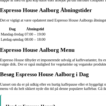
slappe af med en god kop kaffe eller arbejde på din bærbare computer i
Espresso House Aalborg Åbningstider
Det er vigtigt at være opdateret med Espresso House Aalborgs åbningst
Dag
Åbningstid
Mandag-fredag
07:00 – 19:00
Lørdag-søndag
08:00 – 18:00
Espresso House Aalborg Menu
Espresso House tilbyder et imponerende udvalg af kaffevarianter, fra es
valgte drik. Der er også mulighed for vegetariske og veganske produkte
Besøg Espresso House Aalborg i Dag
Uanset om du er på udkig efter en hurtig kaffepause eller et hyggeligt
menu vil du helt sikkert nyde din tid på denne populære kaffebar. Gå i