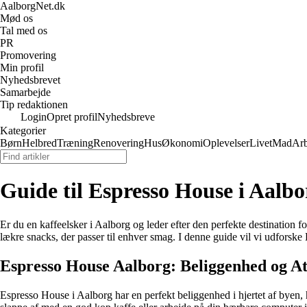
AalborgNet.dk
Mød os
Tal med os
PR
Promovering
Min profil
Nyhedsbrevet
Samarbejde
Tip redaktionen
Login
Opret profil
Nyhedsbreve
Kategorier
Børn
Helbred
Træning
Renovering
Hus
Økonomi
Oplevelser
Livet
Mad
Arb
Guide til Espresso House i Aalb
Er du en kaffeelsker i Aalborg og leder efter den perfekte destination 
lækre snacks, der passer til enhver smag. I denne guide vil vi udforske
Espresso House Aalborg: Beliggenhed og A
Espresso House i Aalborg har en perfekt beliggenhed i hjertet af byen,