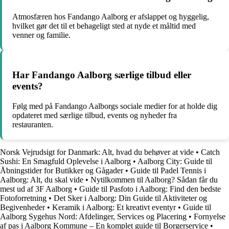
Atmosfæren hos Fandango Aalborg er afslappet og hyggelig,
hvilket gør det til et behageligt sted at nyde et måltid med
venner og familie.
Har Fandango Aalborg særlige tilbud eller
events?
Følg med på Fandango Aalborgs sociale medier for at holde dig
opdateret med særlige tilbud, events og nyheder fra
restauranten.
Norsk Vejrudsigt for Danmark: Alt, hvad du behøver at vide
•
Catch
Sushi: En Smagfuld Oplevelse i Aalborg
•
Aalborg City: Guide til
Åbningstider for Butikker og Gågader
•
Guide til Padel Tennis i
Aalborg: Alt, du skal vide
•
Nytilkommen til Aalborg? Sådan får du
mest ud af 3F Aalborg
•
Guide til Pasfoto i Aalborg: Find den bedste
Fotoforretning
•
Det Sker i Aalborg: Din Guide til Aktiviteter og
Begivenheder
•
Keramik i Aalborg: Et kreativt eventyr
•
Guide til
Aalborg Sygehus Nord: Afdelinger, Services og Placering
•
Fornyelse
af pas i Aalborg Kommune – En komplet guide til Borgerservice
•