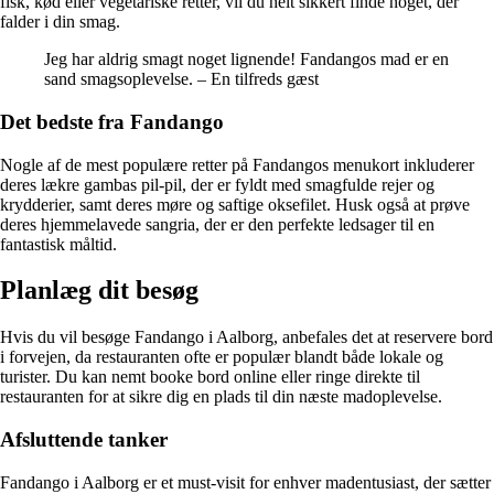
fisk, kød eller vegetariske retter, vil du helt sikkert finde noget, der
falder i din smag.
Jeg har aldrig smagt noget lignende! Fandangos mad er en
sand smagsoplevelse. – En tilfreds gæst
Det bedste fra Fandango
Nogle af de mest populære retter på Fandangos menukort inkluderer
deres lækre gambas pil-pil, der er fyldt med smagfulde rejer og
krydderier, samt deres møre og saftige oksefilet. Husk også at prøve
deres hjemmelavede sangria, der er den perfekte ledsager til en
fantastisk måltid.
Planlæg dit besøg
Hvis du vil besøge Fandango i Aalborg, anbefales det at reservere bord
i forvejen, da restauranten ofte er populær blandt både lokale og
turister. Du kan nemt booke bord online eller ringe direkte til
restauranten for at sikre dig en plads til din næste madoplevelse.
Afsluttende tanker
Fandango i Aalborg er et must-visit for enhver madentusiast, der sætter