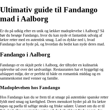
Ultimativ guide til Fandango
mad i Aalborg
Er du på udkig efter en unik og lækker madoplevelse i Aalborg? Så
bør du besøge Fandango, hvor du kan nyde et fantastisk udvalg af
lækre retter med en autentisk smag. Lad os dykke ned i, hvad
Fandango har at byde på, og hvordan du bedst kan nyde deres mad.
Fandango i Aalborg
Fandango er en skjult perle i Aalborg, der tilbyder en kulinarisk
oplevelse ud over det sædvanlige. Restauranten har et hyggeligt og
afslappet miljø, der er perfekt til både en romantisk middag og en
sammenkomst med venner og familie.
Madoplevelsen hos Fandango
Hos Fandango kan du se frem til at smage på autentiske spanske retter
fyldt med smag og kærlighed. Deres menukort byder på alt fra lækre
tapas og paella til saftige steaks og friske salater. Uanset om du er til